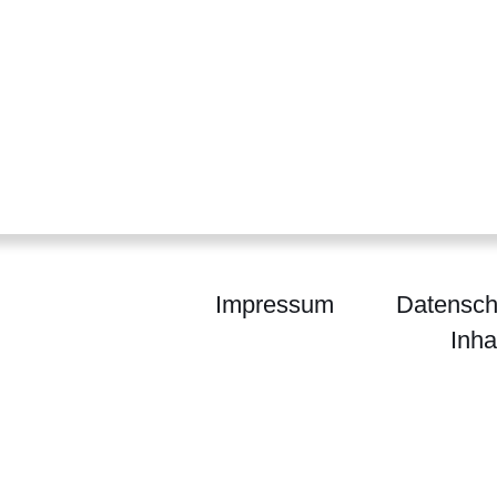
Impressum
Datensch
Inha
chiv Koordinierungsstelle Bestandserhaltung Hes