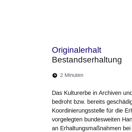
Originalerhalt
Bestandserhaltung
Lesedauer:
2 Minuten
Öffnet sich in eine
Öffnet sich in 
Öffnet sic
Öffnet
Ö
Das Kulturerbe in Archiven und 
bedroht bzw. bereits geschädig
Koordinierungsstelle für die Er
vorgelegten bundesweiten Ha
an Erhaltungsmaßnahmen bei de