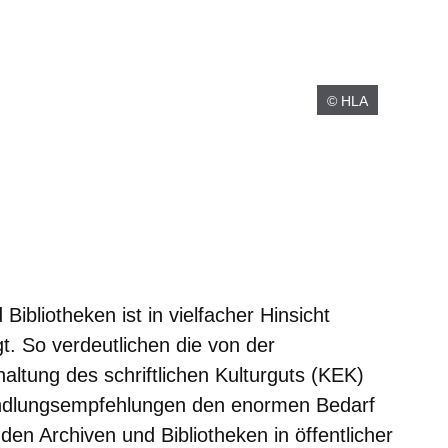
© HLA
m neuen Fenster
einem neuen Fenster
h in einem neuen Fenster
 sich in einem neuen Fenster
ffnet sich in einem neuen Fenster
Bibliotheken ist in vielfacher Hinsicht
t. So verdeutlichen die von der
haltung des schriftlichen Kulturguts (KEK)
ndlungsempfehlungen den enormen Bedarf
n Archiven und Bibliotheken in öffentlicher